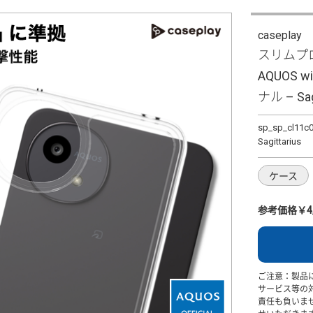
caseplay
スリムプロ
AQUOS w
ナル – Sag
sp_sp_cl11c
Sagittarius
ケース
参考価格￥4,
ご注意：製品
サービス等の
責任も負いま