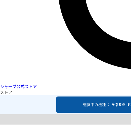
シャープ公式ストア
ストア
AQUOS R
選択中の機種 ：