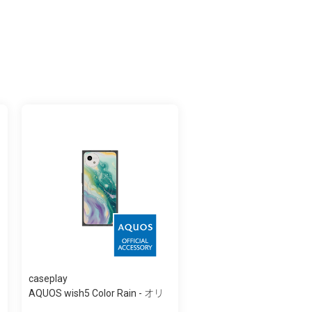
caseplay
AQUOS wish5 Color Rain - オリ
ジナル -...