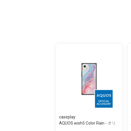
caseplay
AQUOS wish5 Color Rain - オリ
ジナル -...