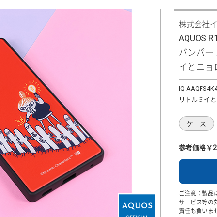
株式会社
AQUOS 
バンパー
イとニョ
IQ-AAQFS4K
リトルミイと
ケース
参考価格￥2,
ご注意：製品
サービス等の
責任も負いま