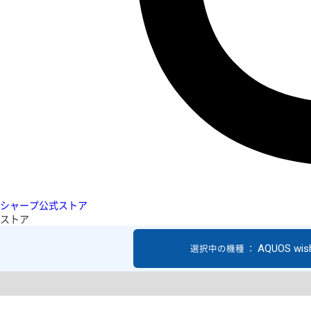
シャープ公式ストア
ストア
AQUOS wis
選択中の機種 ：