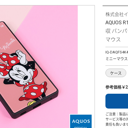
株式会社
AQUOS 
収 バン
マウス
IQ-DAQFS4K
ミニーマウス
ケース
参考価格￥2,
ご注意：製品
サービス等の
責任も負いま