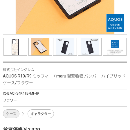
株式会社イングレム
AQUOS R10/R9 ミッフィー / maru 衝撃吸収 バンパー ハイブリッド
ケース/フラワー
IQ-BAQFS4K4TB/MF49
フラワー
ケース
キャラクター
参考価格￥2,970