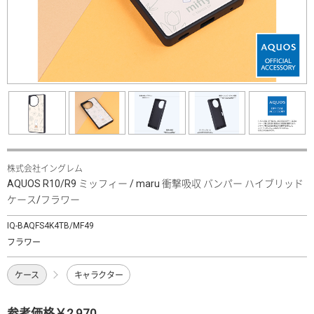
株式会社イングレム
AQUOS R10/R9 ミッフィー / maru 衝撃吸収 バンパー ハイブリッド
ケース/フラワー
IQ-BAQFS4K4TB/MF49
フラワー
ケース
キャラクター
参考価格￥2,970