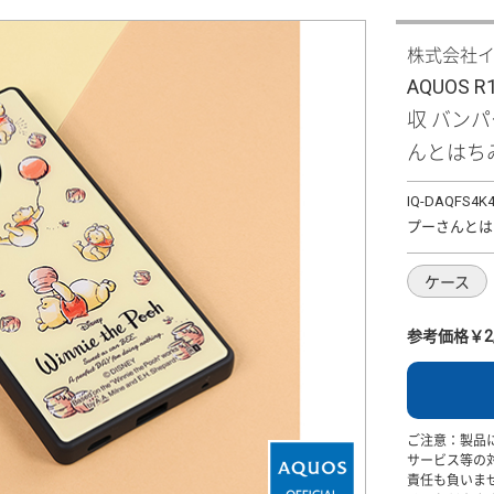
株式会社
AQUOS 
収 バン
んとはち
IQ-DAQFS4K
プーさんとは
ケース
参考価格￥2,
ご注意：製品
サービス等の
責任も負いま