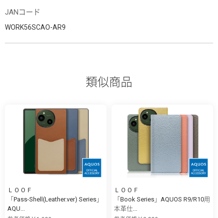
JANコード
WORK56SCAO-AR9
類似商品
ＬＯＯＦ
ＬＯＯＦ
「Pass-Shell(Leather.ver) Series」
「Book Series」AQUOS R9/R10用
AQU...
本革仕...