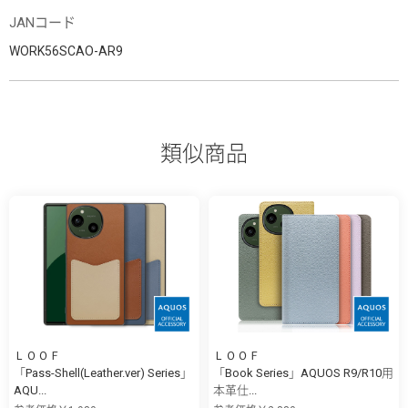
JANコード
WORK56SCAO-AR9
類似商品
ＬＯＯＦ
ＬＯＯＦ
「Pass-Shell(Leather.ver) Series」
「Book Series」AQUOS R9/R10用
AQU...
本革仕...