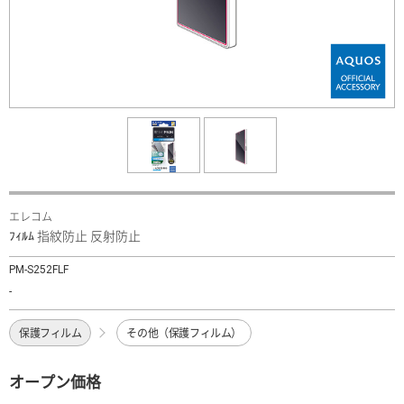
エレコム
ﾌｨﾙﾑ 指紋防止 反射防止
PM-S252FLF
-
保護フィルム
その他（保護フィルム）
オープン価格