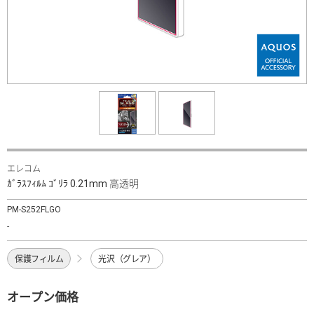
エレコム
ｶﾞﾗｽﾌｨﾙﾑ ｺﾞﾘﾗ 0.21mm 高透明
PM-S252FLGO
-
保護フィルム
光沢（グレア）
オープン価格