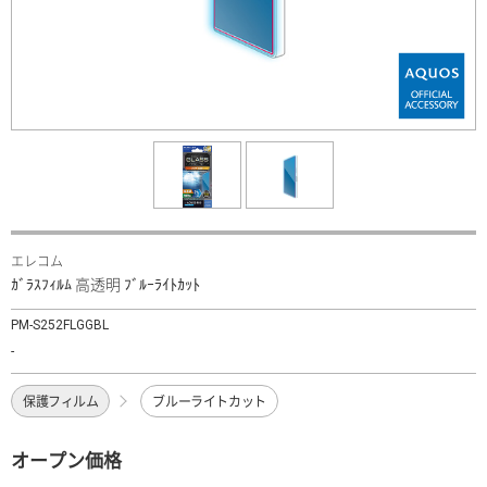
エレコム
ｶﾞﾗｽﾌｨﾙﾑ 高透明 ﾌﾞﾙｰﾗｲﾄｶｯﾄ
PM-S252FLGGBL
-
保護フィルム
ブルーライトカット
オープン価格