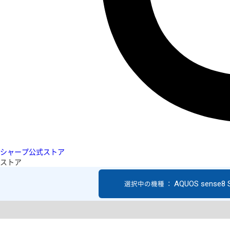
シャープ公式ストア
ストア
AQUOS sense8 
選択中の機種 ：