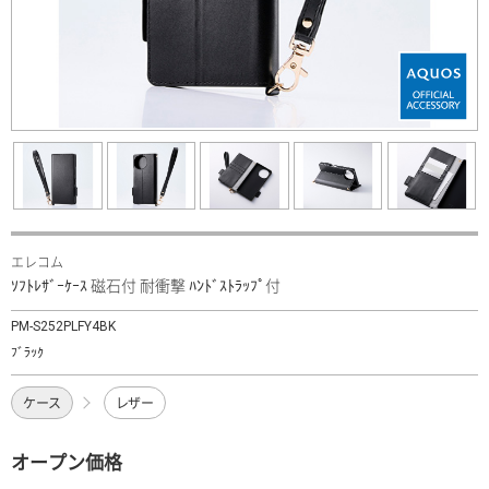
エレコム
ｿﾌﾄﾚｻﾞｰｹｰｽ 磁石付 耐衝撃 ﾊﾝﾄﾞｽﾄﾗｯﾌﾟ付
PM-S252PLFY4BK
ﾌﾞﾗｯｸ
ケース
レザー
オープン価格