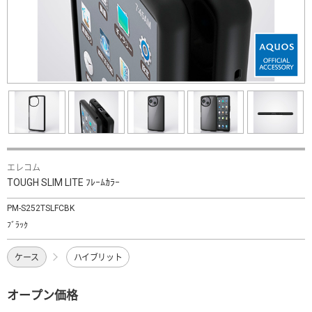
エレコム
TOUGH SLIM LITE ﾌﾚｰﾑｶﾗｰ
PM-S252TSLFCBK
ﾌﾞﾗｯｸ
ケース
ハイブリット
オープン価格