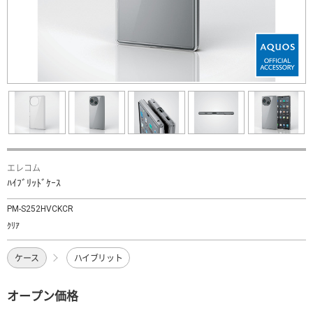
エレコム
ﾊｲﾌﾞﾘｯﾄﾞｹｰｽ
PM-S252HVCKCR
ｸﾘｱ
ケース
ハイブリット
オープン価格