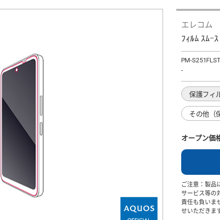
エレコム
ﾌｨﾙﾑ ｽ
PM-S251FLS
-
保護フィ
その他（
オープン価
ご注意：製品
サービス等の
責任も負いま
せいただきま