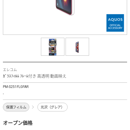
エレコム
ｶﾞﾗｽﾌｨﾙﾑ ﾌﾚｰﾑ付き 高透明 動画映え
PM-S251FLGFAR
-
保護フィルム
光沢（グレア）
オープン価格