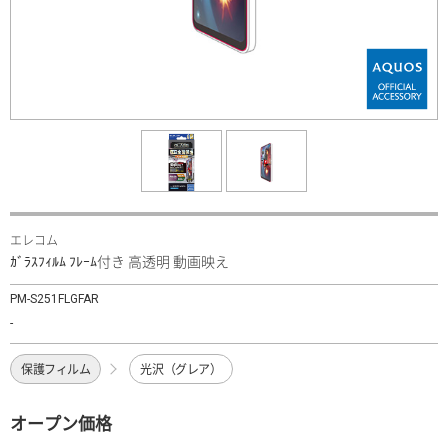
エレコム
ｶﾞﾗｽﾌｨﾙﾑ ﾌﾚｰﾑ付き 高透明 動画映え
PM-S251FLGFAR
-
保護フィルム
光沢（グレア）
オープン価格