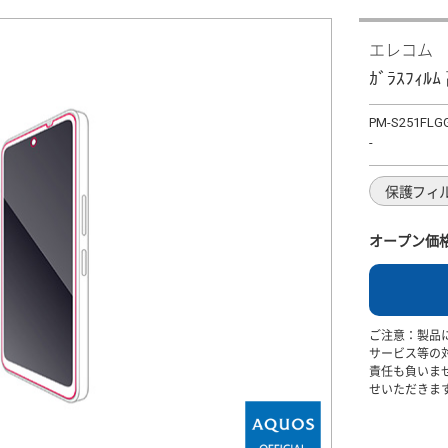
エレコム
ｶﾞﾗｽﾌｨﾙ
PM-S251FLG
-
保護フィ
オープン価
ご注意：製品
サービス等の
責任も負いま
せいただきま