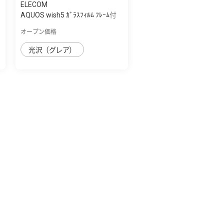
ELECOM
AQUOS wish5 ｶﾞﾗｽﾌｨﾙﾑ ﾌﾚｰﾑ付
き 高透明
オープン価格
光沢（グレア）