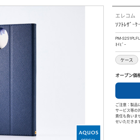
エレコム
ｿﾌﾄﾚｻﾞｰ
PM-S251PLF
ﾈｲﾋﾞｰ
ケース
オープン価
ご注意：製品
サービス等の
責任も負いま
せいただきま