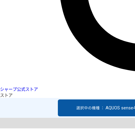
シャープ公式ストア
ストア
AQUOS sense4
選択中の機種 ：