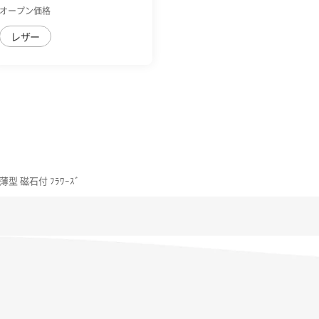
付 耐衝撃 ...
オープン価格
レザー
ｽ 薄型 磁石付 ﾌﾗﾜｰｽﾞ