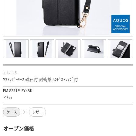
エレコム
ｿﾌﾄﾚｻﾞｰｹｰｽ 磁石付 耐衝撃 ﾊﾝﾄﾞｽﾄﾗｯﾌﾟ付
PM-S251PLFY4BK
ﾌﾞﾗｯｸ
ケース
レザー
オープン価格