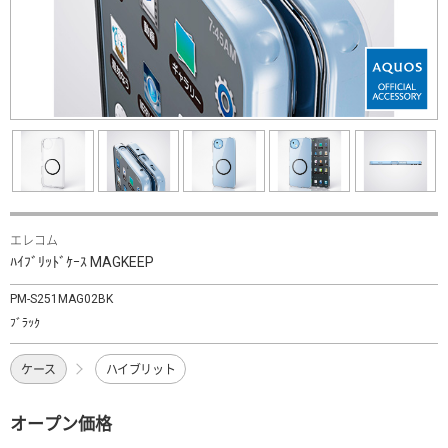
エレコム
ﾊｲﾌﾞﾘｯﾄﾞｹｰｽ MAGKEEP
PM-S251MAG02BK
ﾌﾞﾗｯｸ
ケース
ハイブリット
オープン価格