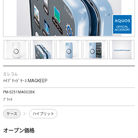
エレコム
ﾊｲﾌﾞﾘｯﾄﾞｹｰｽ MAGKEEP
PM-S251MAG02BK
ﾌﾞﾗｯｸ
ケース
ハイブリット
オープン価格