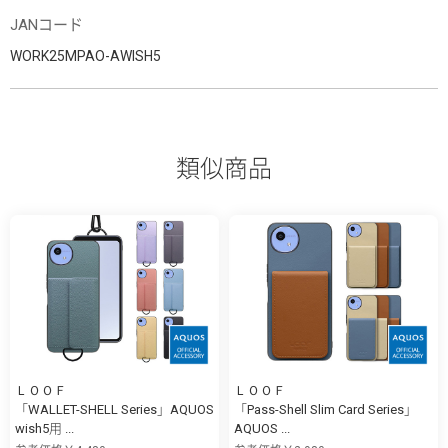
JANコード
WORK25MPAO-AWISH5
類似商品
ＬＯＯＦ
ＬＯＯＦ
「WALLET-SHELL Series」AQUOS
「Pass-Shell Slim Card Series」
wish5用 ...
AQUOS ...