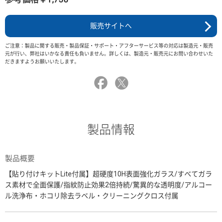
販売サイトへ
ご注意：製品に関する販売・製品保証・サポート・アフターサービス等の対応は製造元・販売
元が行い、弊社はいかなる責任も負いません。詳しくは、製造元・販売元にお問い合わせいた
だきますようお願いいたします。
製品情報
製品概要
【貼り付けキットLite付属】超硬度10H表面強化ガラス/すべてガラ
ス素材で全面保護/指紋防止効果2倍持続/驚異的な透明度/アルコー
ル洗浄布・ホコリ除去ラベル・クリーニングクロス付属