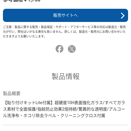
販売サイトへ
ご注意：製品に関する販売・製品保証・サポート・アフターサービス等の対応は製造元・販売
元が行い、弊社はいかなる責任も負いません。詳しくは、製造元・販売元にお問い合わせいた
だきますようお願いいたします。
製品情報
製品概要
【貼り付けキットLite付属】超硬度10H表面強化ガラス/すべてガラ
ス素材で全面保護/指紋防止効果2倍持続/驚異的な透明度/アルコー
ル洗浄布・ホコリ除去ラベル・クリーニングクロス付属