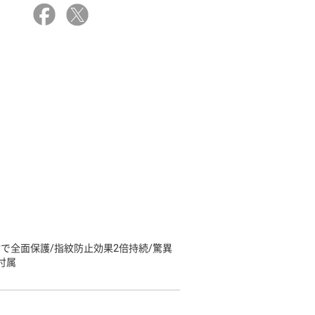
材で全面保護/指紋防止効果2倍持続/驚異
付属