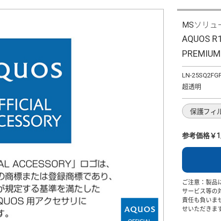
MSソリュ
AQUOS 
PREMIU
LN-25SQ2FG
超透明
保護フィ
参考価格￥1,
ご注意：製品
サービス等の
責任も負いま
せいただきま