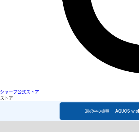
シャープ公式ストア
ストア
AQUOS wis
選択中の機種 ：