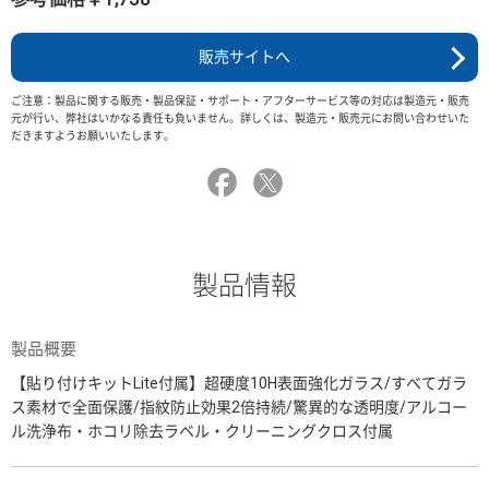
販売サイトへ
ご注意：製品に関する販売・製品保証・サポート・アフターサービス等の対応は製造元・販売
元が行い、弊社はいかなる責任も負いません。詳しくは、製造元・販売元にお問い合わせいた
だきますようお願いいたします。
製品情報
製品概要
【貼り付けキットLite付属】超硬度10H表面強化ガラス/すべてガラ
ス素材で全面保護/指紋防止効果2倍持続/驚異的な透明度/アルコー
ル洗浄布・ホコリ除去ラベル・クリーニングクロス付属