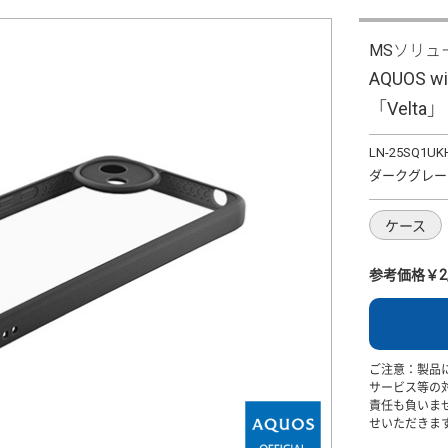
MSソリュ
AQUOS
「Velt
LN-25SQ1UK
ダークグレー
ケース
参考価格￥2,
ご注意：製品
サービス等の
責任も負いま
せいただきま