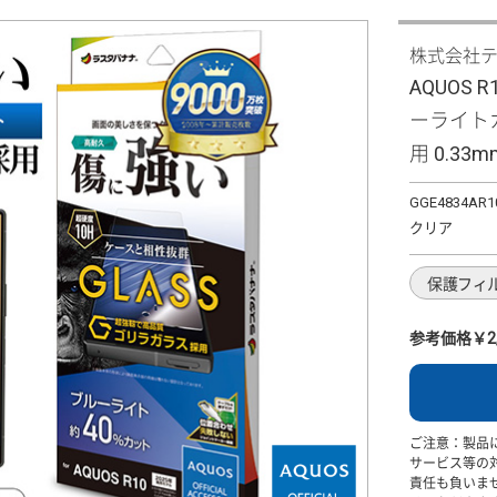
株式会社
AQUOS
ーライト
用 0.33m
GGE4834AR1
クリア
保護フィ
参考価格￥2,
ご注意：製品
サービス等の
責任も負いま