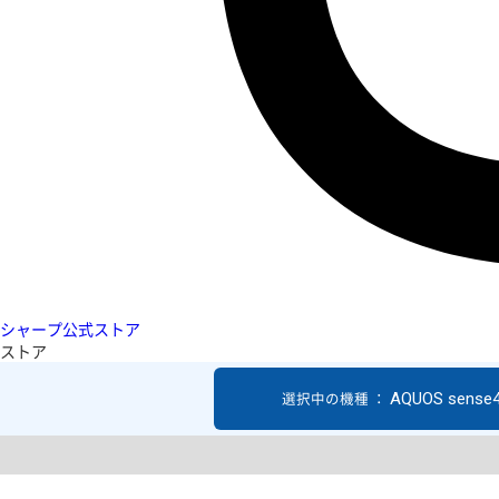
シャープ公式ストア
ストア
AQUOS sense4
選択中の機種 ：