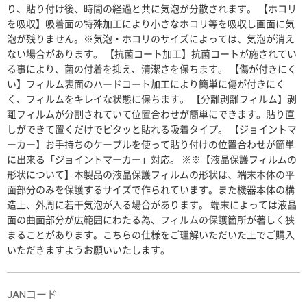
り、貼り付け後、時間の経過と共に気泡が分散されます。 【ホコリ
を吸収】吸着面の特殊加工により小さなホコリ等を吸収し画面に気
泡が残りません。※気泡・ホコリのサイズによっては、気泡が消え
ない場合があります。 【抗菌コート加工】抗菌コートが施されてい
る事により、菌の付着を抑え、清潔さを保ちます。 【傷が付きにく
い】フィルム表面のハードコート加工により簡単に傷が付きにく
く、フィルムをキレイな状態に保ちます。 【分離剥離フィルム】剥
離フィルムが分割されていて位置合わせが簡単にできます。貼り直
しができて置くだけでピタッと貼れる吸着タイプ。 【ジョイントマ
ーカー】お手持ちのケーブルを使って貼り付けの位置合わせが簡単
に出来る「ジョイントマーカー」対応。 ※※【液晶保護フィルムの
形状について】本製品の液晶保護フィルムの形状は、端末本体の平
面部分のみを保護するサイズで作られています。また機器本体の構
造上、外周に若干気泡が入る場合があります。 端末によっては液晶
面の曲面部分が広範囲にわたる為、フィルムの保護箇所が著しく狭
まることがあります。こちらの仕様をご理解いただいた上でご購入
いただきますようお願いいたします。
JANコード