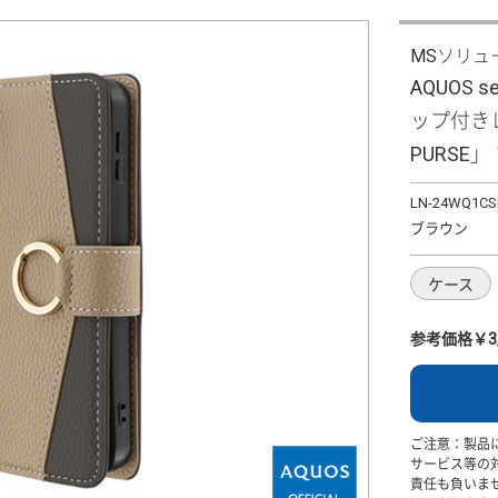
MSソリュ
AQUOS 
ップ付きレ
PURSE
LN-24WQ1CS
ブラウン
ケース
参考価格￥3,
ご注意：製品
サービス等の
責任も負いま