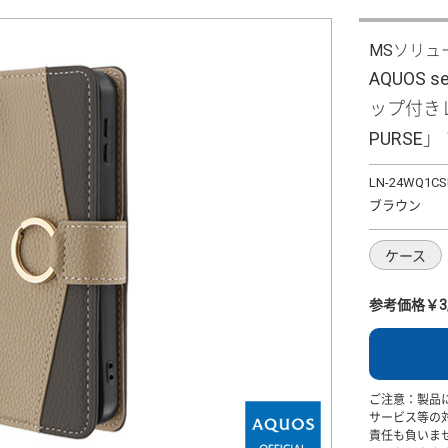
MSソリュ
AQUOS 
ップ付きレ
PURSE
LN-24WQ1CS
ブラウン
ケース
参考価格￥3,
ご注意：製品
サービス等の
責任も負いま