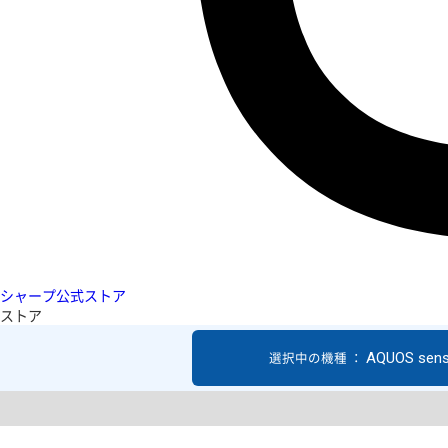
シャープ公式ストア
ストア
AQUOS sen
選択中の機種 ：