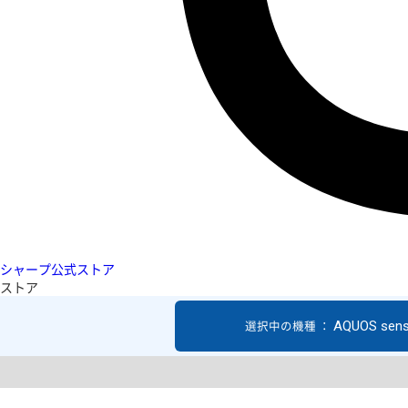
シャープ公式ストア
ストア
AQUOS sen
選択中の機種 ：