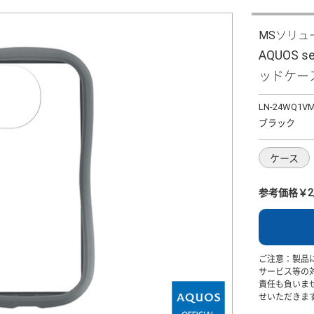
MSソリュ
AQUOS 
ッドケース 
LN-24WQ1V
ブラック
ケース
参考価格￥2,
ご注意：製品
サービス等の
責任も負いま
せいただきま