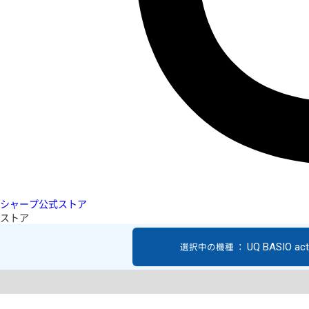
シャープ公式ストア
ストア
UQ BASIO act
選択中の機種 ：