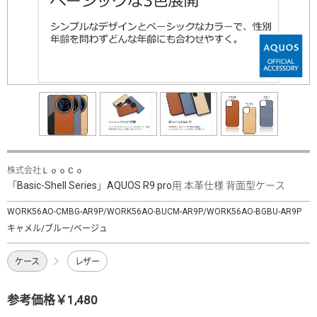
株式会社ＬｏｏＣｏ
「Basic-Shell Series」AQUOS R9 pro用 本革仕様 背面型ケース
WORK56AO-CMBG-AR9P/WORK56AO-BUCM-AR9P/WORK56AO-BGBU-AR9P
キャメル/ブルー/ベージュ
ケース
レザー
参考価格￥1,480