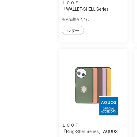
ＬＯＯＦ
「WALLET-SHELL Series」
AQUOS sense9/s...
参考価格￥4,480
レザー
ＬＯＯＦ
「Ring-Shell Series」AQUOS