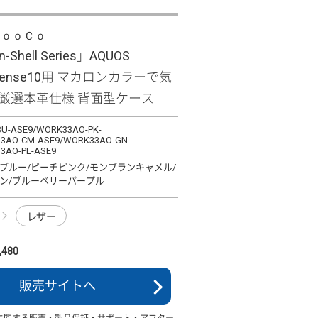
ＬｏｏＣｏ
-Shell Series」AQUOS
/sense10用 マカロンカラーで気
 厳選本革仕様 背面型ケース
U-ASE9/WORK33AO-PK-
3AO-CM-ASE9/WORK33AO-GN-
3AO-PL-ASE9
ブルー/ピーチピンク/モンブランキャメル/
ン/ブルーベリーパープル
レザー
480
販売サイトへ