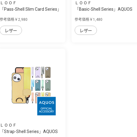
ＬＯＯＦ
ＬＯＯＦ
「Pass-Shell Slim Card Series」
「Basic-Shell Series」AQUOS
AQUOS ...
sense9/se...
参考価格￥2,980
参考価格￥1,480
レザー
レザー
ＬＯＯＦ
「Strap-Shell Series」AQUOS