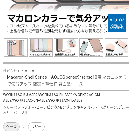
株式会社ＬｏｏＣｏ
「Macaron-Shell Series」AQUOS sense9/sense10用 マカロンカラ
ーで気分アップ 厳選本革仕様 背面型ケース
WORK33AO-BU-ASE9/WORK33AO-PK-ASE9/WORK33AO-CM-
ASE9/WORK33AO-GN-ASE9/WORK33AO-PL-ASE9
シャーベットブルー/ピーチピンク/モンブランキャメル/アイスグリーン/ブルー
ベリーパープル
ケース
レザー