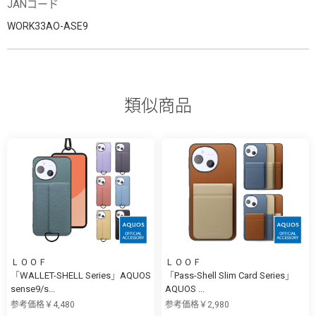
JANコード
WORK33AO-ASE9
類似商品
ＬＯＯＦ
ＬＯＯＦ
「WALLET-SHELL Series」AQUOS
「Pass-Shell Slim Card Series」
sense9/s...
AQUOS ...
参考価格￥4,480
参考価格￥2,980