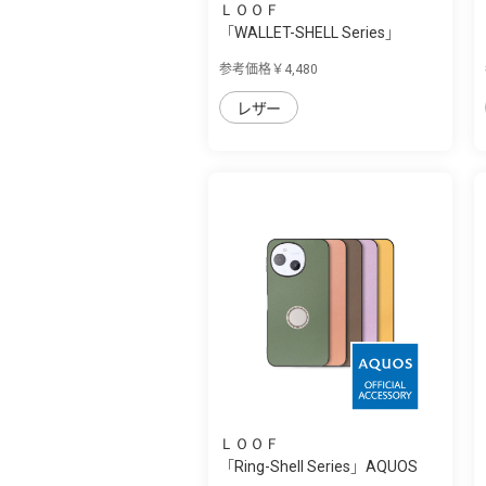
ＬＯＯＦ
「WALLET-SHELL Series」
AQUOS sense9/s...
参考価格￥4,480
レザー
ＬＯＯＦ
「Ring-Shell Series」AQUOS