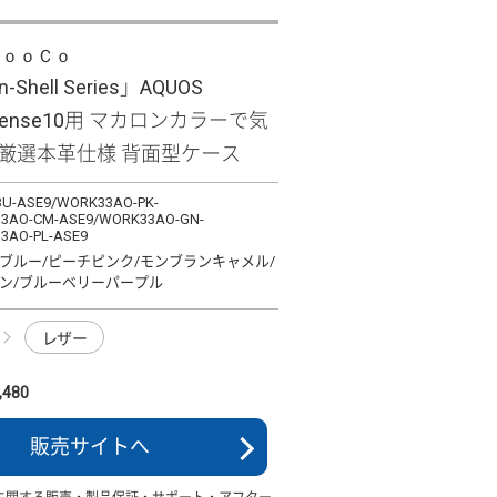
ＬｏｏＣｏ
-Shell Series」AQUOS
/sense10用 マカロンカラーで気
 厳選本革仕様 背面型ケース
U-ASE9/WORK33AO-PK-
3AO-CM-ASE9/WORK33AO-GN-
3AO-PL-ASE9
ブルー/ピーチピンク/モンブランキャメル/
ン/ブルーベリーパープル
レザー
480
販売サイトへ