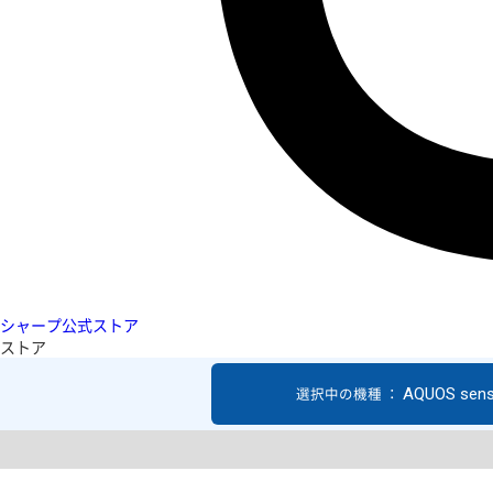
シャープ公式ストア
ストア
AQUOS sen
選択中の機種 ：