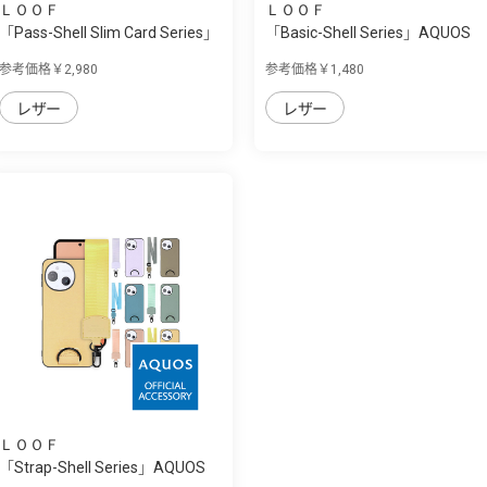
ＬＯＯＦ
ＬＯＯＦ
「Pass-Shell Slim Card Series」
「Basic-Shell Series」AQUOS
AQUOS ...
sense9/se...
参考価格￥2,980
参考価格￥1,480
レザー
レザー
ＬＯＯＦ
「Strap-Shell Series」AQUOS