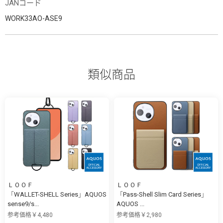
JANコード
WORK33AO-ASE9
類似商品
ＬＯＯＦ
ＬＯＯＦ
「WALLET-SHELL Series」AQUOS
「Pass-Shell Slim Card Series」
sense9/s...
AQUOS ...
参考価格￥4,480
参考価格￥2,980