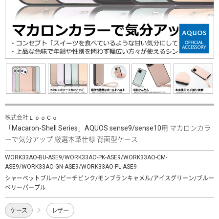
株式会社ＬｏｏＣｏ
「Macaron-Shell Series」AQUOS sense9/sense10用 マカロンカラ
ーで気分アップ 厳選本革仕様 背面型ケース
WORK33AO-BU-ASE9/WORK33AO-PK-ASE9/WORK33AO-CM-
ASE9/WORK33AO-GN-ASE9/WORK33AO-PL-ASE9
シャーベットブルー/ピーチピンク/モンブランキャメル/アイスグリーン/ブルー
ベリーパープル
ケース
レザー