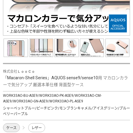
株式会社ＬｏｏＣｏ
「Macaron-Shell Series」AQUOS sense9/sense10用 マカロンカラ
ーで気分アップ 厳選本革仕様 背面型ケース
WORK33AO-BU-ASE9/WORK33AO-PK-ASE9/WORK33AO-CM-
ASE9/WORK33AO-GN-ASE9/WORK33AO-PL-ASE9
シャーベットブルー/ピーチピンク/モンブランキャメル/アイスグリーン/ブルー
ベリーパープル
ケース
レザー