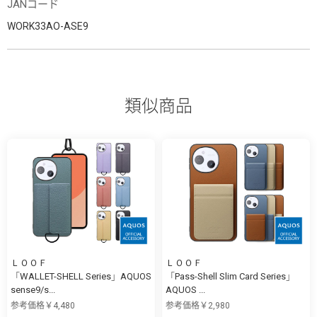
JANコード
WORK33AO-ASE9
類似商品
ＬＯＯＦ
ＬＯＯＦ
「WALLET-SHELL Series」AQUOS
「Pass-Shell Slim Card Series」
sense9/s...
AQUOS ...
参考価格￥4,480
参考価格￥2,980