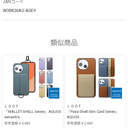
JANコード
WORK26AO-ASE9
類似商品
ＬＯＯＦ
ＬＯＯＦ
「WALLET-SHELL Series」AQUOS
「Pass-Shell Slim Card Series」
sense9/s...
AQUOS ...
参考価格￥4,480
参考価格￥2,980