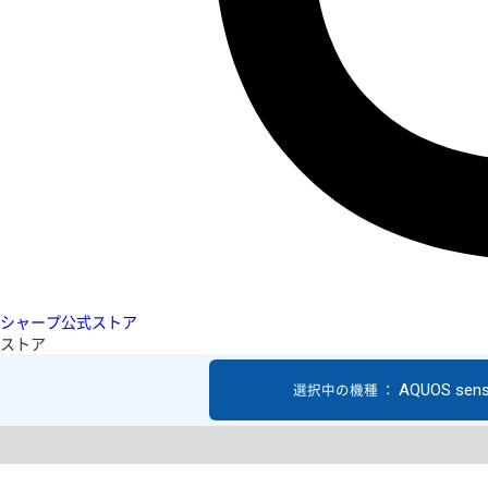
シャープ公式ストア
ストア
AQUOS sen
選択中の機種 ：