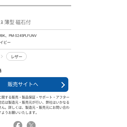
ｹｰｽ 薄型 磁石付
UBK、PM-S245PLFUNV
イビー
レザー
格
販売サイトへ
に関する販売・製品保証・サポート・アフター
対応は製造元・販売元が行い、弊社はいかなる
せん。詳しくは、製造元・販売元にお問い合わ
すようお願いいたします。