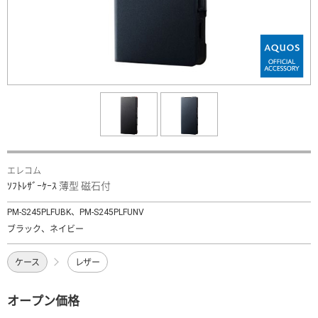
エレコム
ｿﾌﾄﾚｻﾞｰｹｰｽ 薄型 磁石付
PM-S245PLFUBK、PM-S245PLFUNV
ブラック、ネイビー
ケース
レザー
オープン価格