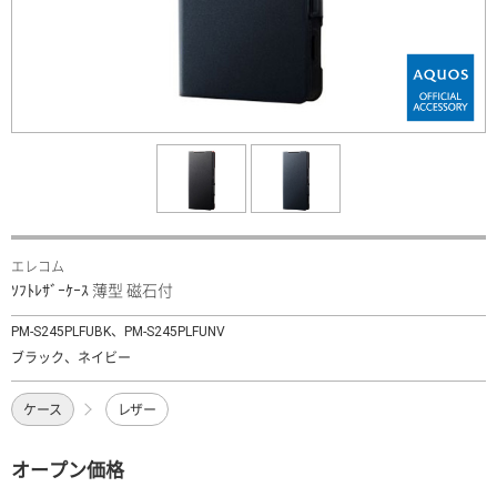
エレコム
ｿﾌﾄﾚｻﾞｰｹｰｽ 薄型 磁石付
PM-S245PLFUBK、PM-S245PLFUNV
ブラック、ネイビー
ケース
レザー
オープン価格