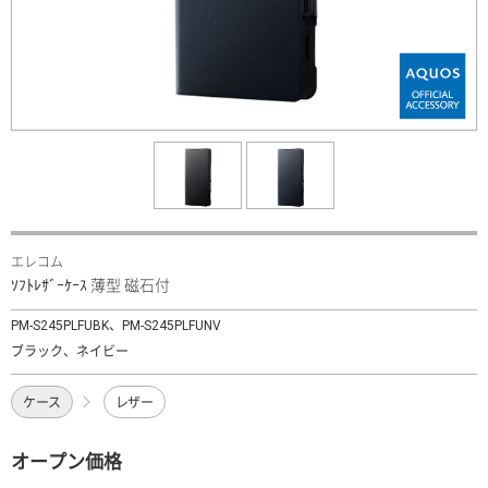
エレコム
ｿﾌﾄﾚｻﾞｰｹｰｽ 薄型 磁石付
PM-S245PLFUBK、PM-S245PLFUNV
ブラック、ネイビー
ケース
レザー
オープン価格