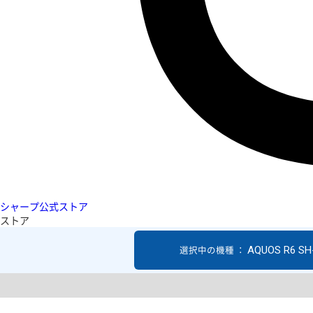
シャープ公式ストア
ストア
AQUOS R6 SH
選択中の機種 ：