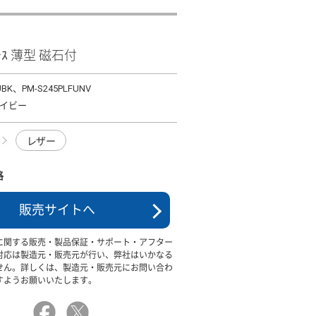
ｹｰｽ 薄型 磁石付
UBK、PM-S245PLFUNV
イビー
レザー
格
販売サイトへ
に関する販売・製品保証・サポート・アフター
対応は製造元・販売元が行い、弊社はいかなる
せん。詳しくは、製造元・販売元にお問い合わ
すようお願いいたします。