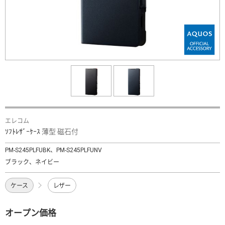
エレコム
ｿﾌﾄﾚｻﾞｰｹｰｽ 薄型 磁石付
PM-S245PLFUBK、PM-S245PLFUNV
ブラック、ネイビー
ケース
レザー
オープン価格